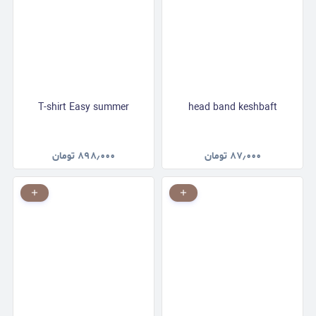
T-shirt Easy summer
head band keshbaft
۸۷٫۰۰۰
تومان
۸۹۸٫۰۰۰
تومان