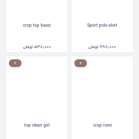
crop top basic
Sport polo-shirt
۹۹۸٫۰۰۰
تومان
۵۳۸٫۰۰۰
تومان
top clean girl
crop romi