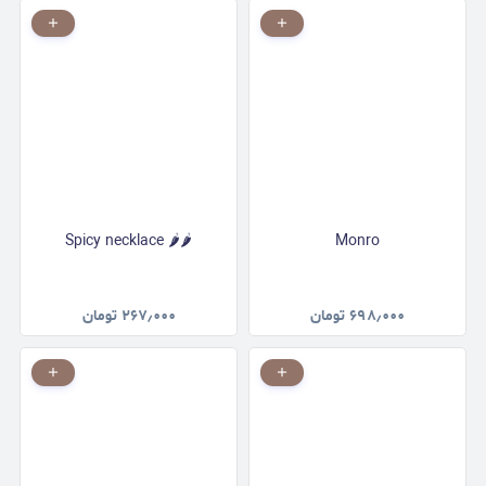
Spicy necklace 🌶️🌶️
Monro
۶۹۸٫۰۰۰
تومان
۲۶۷٫۰۰۰
تومان