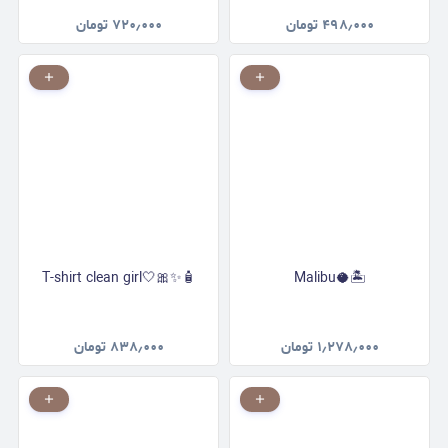
۴۹۸٫۰۰۰
تومان
۷۲۰٫۰۰۰
تومان
T-shirt clean girl🤍🎀✨🧴
Malibu🥥🏝
۱٫۲۷۸٫۰۰۰
تومان
۸۳۸٫۰۰۰
تومان